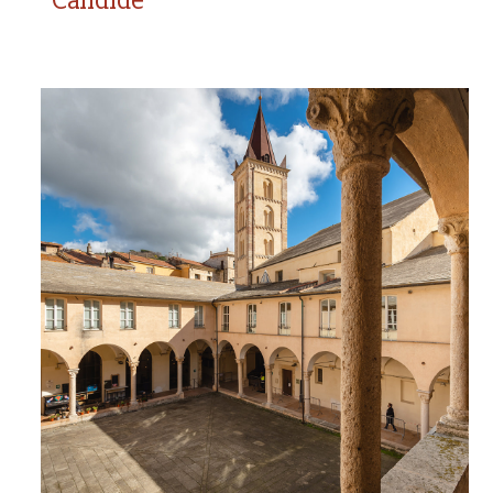
Candide
Chiesa e convento di
Santa Caterina – Museo
Archeologico del Finale
XIV - XIX secolo
Dal convento domenicano al centro culturale
contemporaneo nel Borgo medievale dei Del Carretto