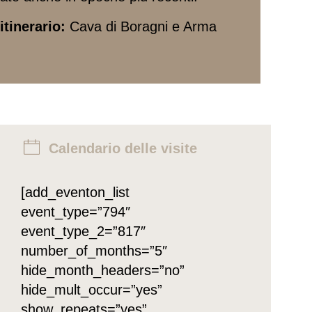
itinerario:
Cava di Boragni e Arma
Calendario delle visite
[add_eventon_list
event_type=”794″
event_type_2=”817″
number_of_months=”5″
hide_month_headers=”no”
hide_mult_occur=”yes”
show_repeats=”yes”