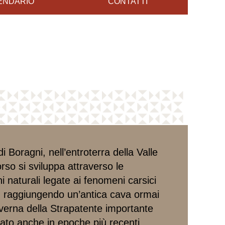
ENDARIO
CONTATTI
 di Boragni, nell’entroterra della Valle
rso si sviluppa attraverso le
 naturali legate ai fenomeni carsici
le, raggiungendo un’antica cava ormai
verna della Strapatente importante
zzato anche in epoche più recenti.