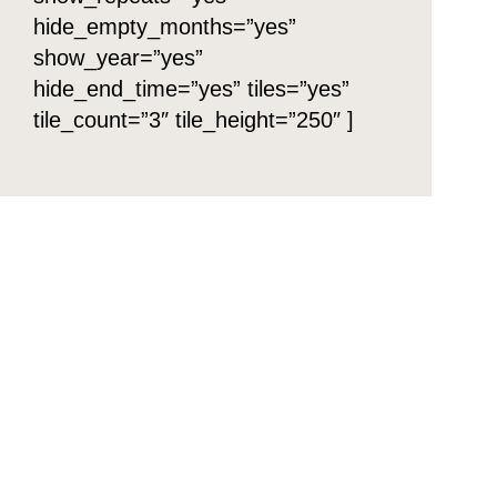
hide_empty_months=”yes”
show_year=”yes”
hide_end_time=”yes” tiles=”yes”
tile_count=”3″ tile_height=”250″ ]