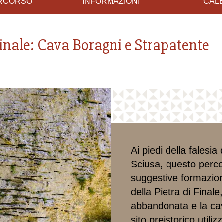
ERCORSO
INFORMAZIONI
CAL
Finale: Cava Boragni e Strapatente
Ai piedi della falesia
Sciusa, questo perco
suggestive formazioni
della Pietra di Fina
abbandonata e la ca
sito preistorico utili