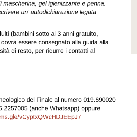
i mascherina, gel igienizzante e penna.
crivere un’ autodichiarazione legata
ulti (bambini sotto ai 3 anni gratuito,
o dovrà essere consegnato alla guida alla
à di resto, per ridurre i contatti al
heologico del Finale al numero 019.690020
346.2257005 (anche Whatsapp) oppure
forms.gle/vCyptxQWcHDJEEpJ7