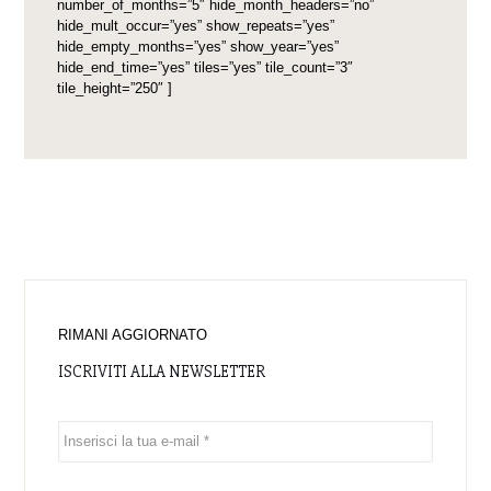
number_of_months=”5″ hide_month_headers=”no”
hide_mult_occur=”yes” show_repeats=”yes”
hide_empty_months=”yes” show_year=”yes”
hide_end_time=”yes” tiles=”yes” tile_count=”3″
tile_height=”250″ ]
RIMANI AGGIORNATO
ISCRIVITI ALLA NEWSLETTER