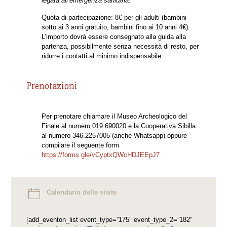
legata all’emergenza sanitaria.
Quota di partecipazione: 8€ per gli adulti (bambini
sotto ai 3 anni gratuito, bambini fino ai 10 anni 4€).
L’importo dovrà essere consegnato alla guida alla
partenza, possibilmente senza necessità di resto, per
ridurre i contatti al minimo indispensabile.
Prenotazioni
Per prenotare chiamare il Museo Archeologico del
Finale al numero 019.690020 e la Cooperativa Sibilla
al numero 346.2257005 (anche Whatsapp) oppure
compilare il seguente form
https://forms.gle/vCyptxQWcHDJEEpJ7
Calendario delle visite
[add_eventon_list event_type=”175″ event_type_2=”182″