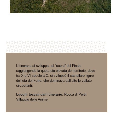
L’itinerario si sviluppa nel “cuore” del Finale
raggiungendo la quota più elevata del territorio, dove
tra X e VI secolo a.C. si sviluppò il castellaro ligure
dell’età del Ferro, che dominava dall’alto le vallate
circostanti.
Luoghi toccati dall’itinerario:
Rocca di Perti,
Villaggio delle Anime