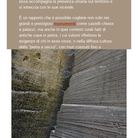
essa accompagna la presenza umana sul territorio e
si intreccia con le sue vicende.
È un rapporto che è possibile cogliere non solo nei
grandi e prestigiosi
monumenti
come castelli chiese
e palazzi, ma anche in quei contesti rurali fatti di
antiche case in pietra, i cui volumi riflettono le
esigenze di chi in esse visse, o nella diffusa cultura
della “pietra a secco”, con muri costruiti fino a
raggiungere le sommità delle pendici montuose in
alternanza con le falesie naturali.
La peculiarità e le grandi suggestioni del paesaggio
finalese nascono da questa stretta interrelazione tra
aspetti naturali ed antropici
, senza che sia
possibile creare tra di essi artificiose cesure nel
tempo e nello spazio. D’altro canto, il territorio è un
grande archivio che racconta le vicende dell’uomo e
del suo rapporto con l’ambiente naturale che lo
circonda.