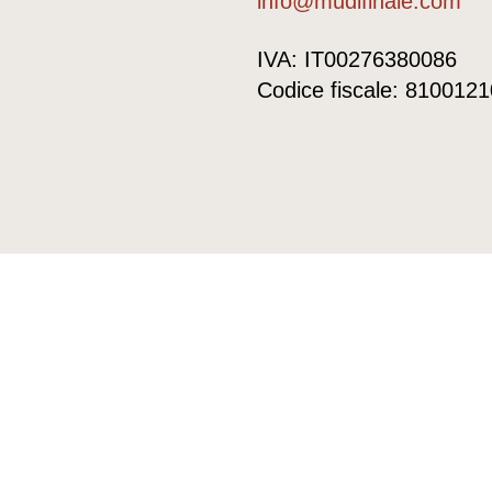
info@mudifinale.com
IVA: IT00276380086
Codice fiscale: 810012