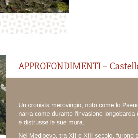
APPROFONDIMENTI – Castello 
Un cronista merovingio, noto come lo Pseu
narra come durante l’invasione longobarda d
e distrusse le sue mura.
Nel Medioevo, tra XII e XIII secolo, furono 