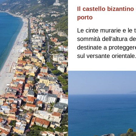
Il castello bizantin
porto
Le cinte murarie e le t
sommità dell’altura d
destinate a proteggere
sul versante oriental