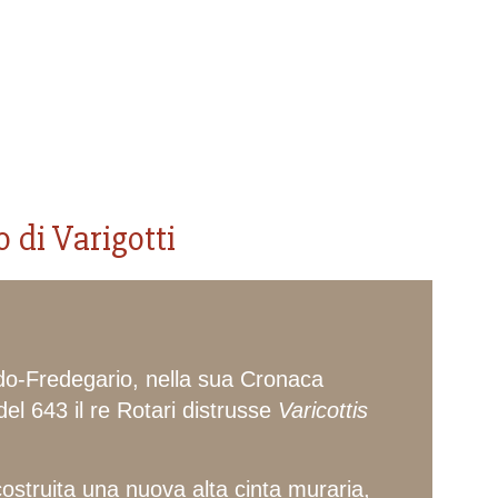
di Varigotti
do-Fredegario, nella sua Cronaca
el 643 il re Rotari distrusse
Varicottis
costruita una nuova alta cinta muraria,