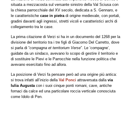
situata a mezzacosta sul versante sinistro della Val Sciusa con
la chiesa parrocchiale del XV secolo, dedicata a S. Gennaro, e
le caratteristiche
case in pietra
di origine medievale, con portali,
gradini davanti agli ingressi, stretti vicoli e caratteristici archi di
collegamento tra le case.
La prima citazione di Verzi si ha in un documento del 1268 per la
divisione del territorio tra i tre figli di Giacomo Del Carretto, dove
si parla di “
compagna et territorium Verse
”. Le ‘compagne’,
guidate da un sindaco, avevano lo scopo di gestire il territorio e
di sostituire le Pievi e le Parrocchie nella funzione politica che
avevano esercitato fino ad allora.
La posizione di Verzi fa pensare però ad una origine più antica:
si trova infatti all’inizio della
Val Ponci
attraversata dalla
via
Iulia Augusta
con i suoi cinque ponti romani, cave, antiche
fornaci da calce ed una particolare roccia verticale conosciuta
come Idolo di Pen.