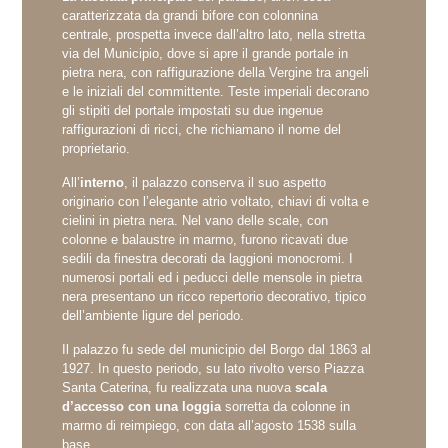
caratterizzata da grandi bifore con colonnina
centrale, prospetta invece dall’altro lato, nella stretta
via del Municipio, dove si apre il grande portale in
pietra nera, con raffigurazione della Vergine tra angeli
e le iniziali del committente. Teste imperiali decorano
gli stipiti del portale impostati su due ingenue
raffigurazioni di ricci, che richiamano il nome del
proprietario.
All’
interno
, il palazzo conserva il suo aspetto
originario con l’elegante atrio voltato, chiavi di volta e
cielini in pietra nera. Nel vano delle scale, con
colonne e balaustre in marmo, furono ricavati due
sedili da finestra decorati da laggioni monocromi. I
numerosi portali ed i peducci delle mensole in pietra
nera presentano un ricco repertorio decorativo, tipico
dell’ambiente ligure del periodo.
Il palazzo fu sede del municipio del Borgo dal 1863 al
1927. In questo periodo, su lato rivolto verso Piazza
Santa Caterina, fu realizzata una nuova
scala
d’accesso con una loggia
sorretta da colonne in
marmo di reimpiego, con data all’agosto 1538 sulla
base.