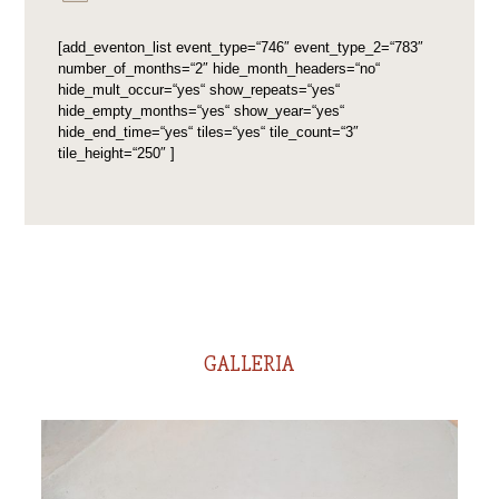
[add_eventon_list event_type=“746″ event_type_2=“783″
number_of_months=“2″ hide_month_headers=“no“
hide_mult_occur=“yes“ show_repeats=“yes“
hide_empty_months=“yes“ show_year=“yes“
hide_end_time=“yes“ tiles=“yes“ tile_count=“3″
tile_height=“250″ ]
GALLERIA