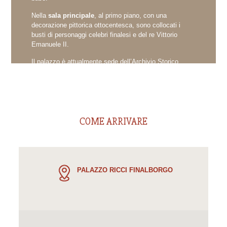
Nella
sala principale
, al primo piano, con una
decorazione pittorica ottocentesca, sono collocati i
busti di personaggi celebri finalesi e del re Vittorio
Emanuele II.
Il palazzo è attualmente sede dell’Archivio Storico
del Finale, della sezione antiquaria della Biblioteca-
Mediateca comunale e del Centro Storico del Finale.
COME ARRIVARE
PALAZZO RICCI FINALBORGO