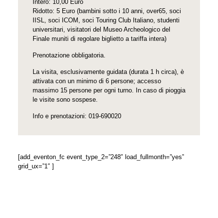
Intero: 10,00 Euro
Ridotto: 5 Euro (bambini sotto i 10 anni, over65, soci
IISL, soci ICOM, soci Touring Club Italiano, studenti
universitari, visitatori del Museo Archeologico del
Finale muniti di regolare biglietto a tariffa intera)
Prenotazione obbligatoria.
La visita, esclusivamente guidata (durata 1 h circa), è
attivata con un minimo di 6 persone; accesso
massimo 15 persone per ogni turno. In caso di pioggia
le visite sono sospese.
Info e prenotazioni: 019-690020
[add_eventon_fc event_type_2=”248″ load_fullmonth=”yes”
grid_ux=”1″ ]