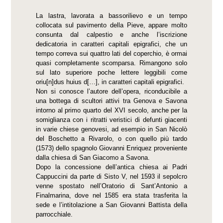
La lastra, lavorata a bassorilievo e un tempo
collocata sul pavimento della Pieve, appare molto
consunta dal calpestio e anche l’iscrizione
dedicatoria in caratteri capitali epigrafici, che un
tempo correva sui quattro lati del coperchio, è ormai
quasi completamente scomparsa. Rimangono solo
sul lato superiore poche lettere leggibili come
oriu[n]dus huius d[…], in caratteri capitali epigrafici.
Non si conosce l’autore dell’opera, riconducibile a
una bottega di scultori attivi tra Genova e Savona
intorno al primo quarto del XVI secolo, anche per la
somiglianza con i ritratti veristici di defunti giacenti
in varie chiese genovesi, ad esempio in San Nicolò
del Boschetto a Rivarolo, o con quello più tardo
(1573) dello spagnolo Giovanni Enriquez proveniente
dalla chiesa di San Giacomo a Savona.
Dopo la concessione dell’antica chiesa ai Padri
Cappuccini da parte di Sisto V, nel 1593 il sepolcro
venne spostato nell’Oratorio di Sant’Antonio a
Finalmarina, dove nel 1585 era stata trasferita la
sede e l’intitolazione a San Giovanni Battista della
parrocchiale.