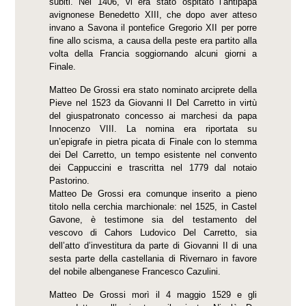
subiti. Nel 1406, vi era stato ospitato l’antipapa
avignonese Benedetto XIII, che dopo aver atteso
invano a Savona il pontefice Gregorio XII per porre
fine allo scisma, a causa della peste era partito alla
volta della Francia soggiornando alcuni giorni a
Finale.
Matteo De Grossi era stato nominato arciprete della
Pieve nel 1523 da Giovanni II Del Carretto in virtù
del giuspatronato concesso ai marchesi da papa
Innocenzo VIII. La nomina era riportata su
un’epigrafe in pietra picata di Finale con lo stemma
dei Del Carretto, un tempo esistente nel convento
dei Cappuccini e trascritta nel 1779 dal notaio
Pastorino.
Matteo De Grossi era comunque inserito a pieno
titolo nella cerchia marchionale: nel 1525, in Castel
Gavone, è testimone sia del testamento del
vescovo di Cahors Ludovico Del Carretto, sia
dell’atto d’investitura da parte di Giovanni II di una
sesta parte della castellania di Rivernaro in favore
del nobile albenganese Francesco Cazulini.
Matteo De Grossi morì il 4 maggio 1529 e gli