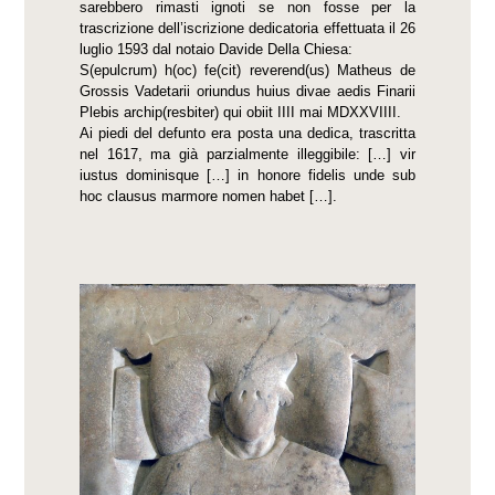
sarebbero rimasti ignoti se non fosse per la
trascrizione dell’iscrizione dedicatoria effettuata il 26
luglio 1593 dal notaio Davide Della Chiesa:
S(epulcrum) h(oc) fe(cit) reverend(us) Matheus de
Grossis Vadetarii oriundus huius divae aedis Finarii
Plebis archip(resbiter) qui obiit IIII mai MDXXVIIII.
Ai piedi del defunto era posta una dedica, trascritta
nel 1617, ma già parzialmente illeggibile: […] vir
iustus dominisque […] in honore fidelis unde sub
hoc clausus marmore nomen habet […].