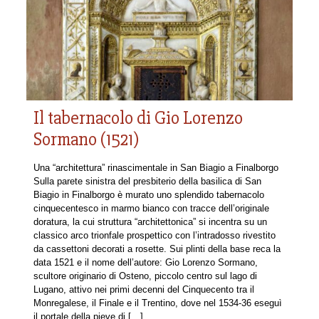
Il tabernacolo di Gio Lorenzo
Sormano (1521)
Una “architettura” rinascimentale in San Biagio a Finalborgo
Sulla parete sinistra del presbiterio della basilica di San
Biagio in Finalborgo è murato uno splendido tabernacolo
cinquecentesco in marmo bianco con tracce dell’originale
doratura, la cui struttura “architettonica” si incentra su un
classico arco trionfale prospettico con l’intradosso rivestito
da cassettoni decorati a rosette. Sui plinti della base reca la
data 1521 e il nome dell’autore: Gio Lorenzo Sormano,
scultore originario di Osteno, piccolo centro sul lago di
Lugano, attivo nei primi decenni del Cinquecento tra il
Monregalese, il Finale e il Trentino, dove nel 1534-36 eseguì
il portale della pieve di
[…]