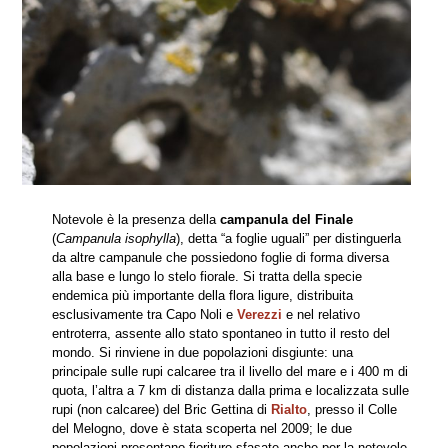
Notevole è la presenza della
campanula del Finale
(
Campanula isophylla
), detta “a foglie uguali” per distinguerla
da altre campanule che possiedono foglie di forma diversa
alla base e lungo lo stelo fiorale. Si tratta della specie
endemica più importante della flora ligure, distribuita
esclusivamente tra Capo Noli e
Verezzi
e nel relativo
entroterra, assente allo stato spontaneo in tutto il resto del
mondo. Si rinviene in due popolazioni disgiunte: una
principale sulle rupi calcaree tra il livello del mare e i 400 m di
quota, l’altra a 7 km di distanza dalla prima e localizzata sulle
rupi (non calcaree) del Bric Gettina di
Rialto
, presso il Colle
del Melogno, dove è stata scoperta nel 2009; le due
popolazioni presentano fioriture sfasate anche per la notevole