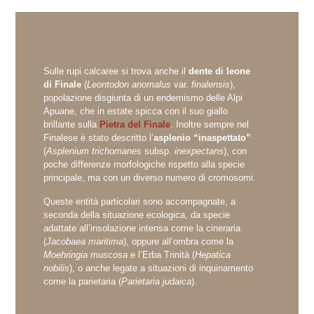
Sulle rupi calcaree si trova anche il
dente di leone
di Finale
(
Leontodon anomalus
var.
finalensis
),
popolazione disgiunta di un endemismo delle Alpi
Apuane, che in estate spicca con il suo giallo
brillante sulla
Pietra del Finale
. Inoltre sempre nel
Finalese è stato descritto l’
asplenio “inaspettato”
(
Asplenium trichomanes
subsp.
inexpectans
), con
poche differenze morfologiche rispetto alla specie
principale, ma con un diverso numero di cromosomi.
Queste entità particolari sono accompagnate, a
seconda della situazione ecologica, da specie
adattate all’insolazione intensa come la cineraria
(
Jacobaea maritima
), oppure all’ombra come la
Moehringia muscosa
e l’Erba Trinità (
Hepatica
nobilis
), o anche legate a situazioni di inquinamento
come la parietaria (
Parietaria judaica
).