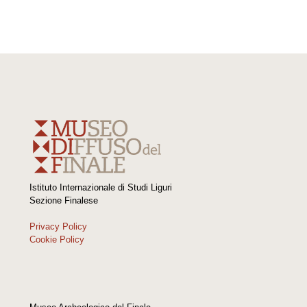
Museo Archeologico del Finale
Chiostri di Santa Caterina
17024 Finale Ligure Borgo SV
info@mudifinale.com
IVA: IT00276380086
Codice fiscale: 81001210087
www.mudifinale.com © 2024