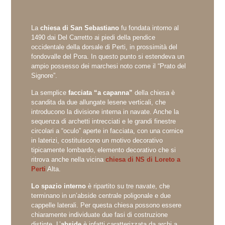
La
chiesa di San Sebastiano
fu fondata intorno al
1490 dai Del Carretto ai piedi della pendice
occidentale della dorsale di Perti, in prossimità del
fondovalle del Pora. In questo punto si estendeva un
ampio possesso dei marchesi noto come il “Prato del
Signore”.
La semplice
facciata “a capanna”
della chiesa è
scandita da due allungate lesene verticali, che
introducono la divisione interna in navate. Anche la
sequenza di archetti intrecciati e le grandi finestre
circolari a “oculo” aperte in facciata, con una cornice
in laterizi, costituiscono un motivo decorativo
tipicamente lombardo, elemento decorativo che si
ritrova anche nella vicina
chiesa di NS di Loreto a
Perti
Alta.
Lo spazio interno
è ripartito su tre navate, che
terminano in un’abside centrale poligonale e due
cappelle laterali. Per questa chiesa possono essere
chiaramente individuate due fasi di costruzione
distinte. L’
abside
è infatti caratterizzata da archi a