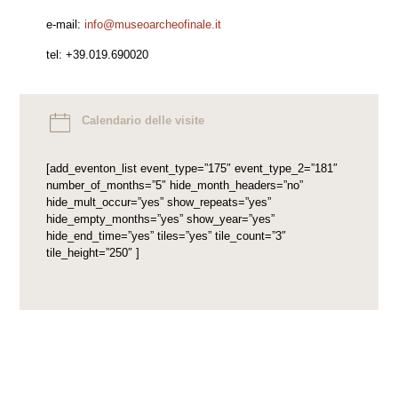
e-mail:
info@museoarcheofinale.it
tel: +39.019.690020
Calendario delle visite
[add_eventon_list event_type=”175″ event_type_2=”181″
number_of_months=”5″ hide_month_headers=”no”
hide_mult_occur=”yes” show_repeats=”yes”
hide_empty_months=”yes” show_year=”yes”
hide_end_time=”yes” tiles=”yes” tile_count=”3″
tile_height=”250″ ]