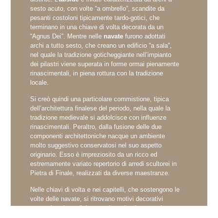
sesto acuto, con volte “a ombrello”, scandite da
pesanti costoloni tipicamente tardo-gotici, che
terminano in una chiave di volta decorata da un
“Agnus Dei”. Mentre nelle
navate
furono adottati
archi a tutto sesto, che creano un edificio “a sala”,
nel quale la tradizione goticheggiante nell’impianto
dei pilastri viene superata in forme ormai pienamente
rinascimentali, in piena rottura con la tradizione
locale.
Si creò quindi una particolare commistione, tipica
dell’architettura finalese del periodo, nella quale la
tradizione medievale si addolcisce con influenze
rinascimentali. Peraltro, dalla fusione delle due
componenti architettoniche nacque un ambiente
molto suggestivo conservatosi nel suo aspetto
originario. Esso è impreziosito da un ricco ed
estremamente variato repertorio di arredi scultorei in
Pietra di Finale, realizzati da diverse maestranze.
Nelle chiavi di volta e nei capitelli, che sostengono le
volte delle navate, si ritrovano motivi decorativi
sospesi tra la tradizione tardo-gotica (come nel caso
dell’immagine del profeta Daniele), simboli religiosi