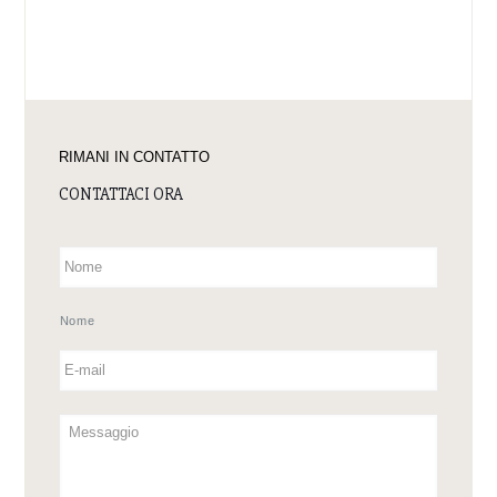
Autorizzo il trattamento dei dati in base all’art. 13 del D. Lgs.
196/2003 e all’art. 13 del Regolamento UE 2016/679 relativo
alla protezione delle persone fisiche con riguardo al
trattamento dei dati personali.
Leggi l'
Informativa sul Trattamento dei Dati Personali